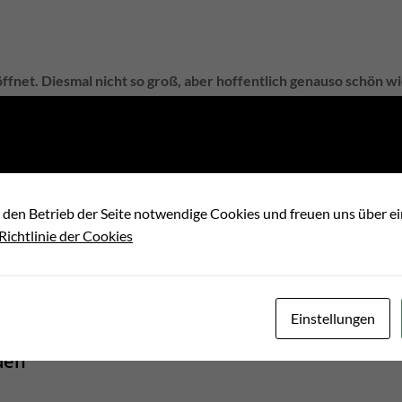
net. Diesmal nicht so groß, aber hoffentlich genauso schön wi
würsten und Hähnchenschenkeln, sowie Getränken.
uch nicht abhalten und zeigt, dass wir das Feiern nicht verlernt 
om Festausschuss
 den Betrieb der Seite notwendige Cookies und freuen uns über 
 Richtlinie der Cookies
Post
Einstellungen
navigation
den