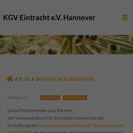
Zum
Inhalt
KGV Eintracht e.V. Hannover
springen
BLOG
BAU(T)EN IM KLEINGARTEN
Kategorien
AUSHANG
OFFIZIELLES
Liebe Pächterinnen und Pächter,
der Vorstand des KGV Eintracht erinnert an die
Einhaltung der
Gartenordnung Hannover (Beschluss vom
06.03.2004)
, insbesondere Punkt fünf, hier auszugsweise: