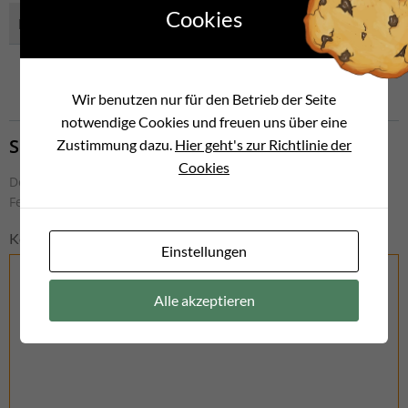
Cookies
Post
Post
Letzter Beitrag
Nächster Beitrag
navigation
navigation
Noch keine Kommentare vorhanden
Wir benutzen nur für den Betrieb der Seite
notwendige Cookies und freuen uns über eine
Schreibe einen Kommentar
Zustimmung dazu.
Hier geht's zur Richtlinie der
Cookies
Deine E-Mail-Adresse wird nicht veröffentlicht.
Erforderliche
Felder sind mit
*
markiert
Kommentar
*
Einstellungen
Alle akzeptieren