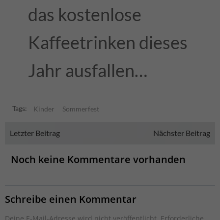
das kostenlose
Kaffeetrinken dieses
Jahr ausfallen…
Tags:
Kinder
Sommerfest
Post
Post
Letzter Beitrag
Nächster Beitrag
navigation
navigation
Noch keine Kommentare vorhanden
Schreibe einen Kommentar
Deine E-Mail-Adresse wird nicht veröffentlicht.
Erforderliche