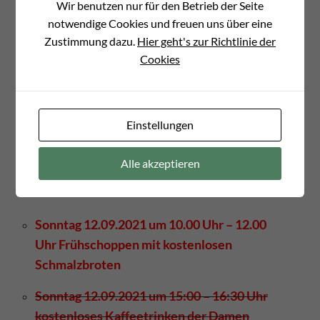
Wir benutzen nur für den Betrieb der Seite
notwendige Cookies und freuen uns über eine
Unsere neue Wirtin wird uns wie gewohnt
Zustimmung dazu.
Hier geht's zur Richtlinie der
mit Bratwürstchen und einigen Leckereien
Cookies
vom Grill verwöhnen.
Sicherlich gibt es auch gezapftes Bier.
Einstellungen
Wir lassen uns überraschen!
Alle akzeptieren
(Bild:
Gerbis
)
Sonntag 12.09.2021 um 10.00 Uhr – 12.00
Uhr Frühschoppen mit
kostenlosen
Schmalzbroten
Sonntag 12.09.2021 um 15:00 – 16:30 Uhr
kostenloses Kaffeetrinken der Damen