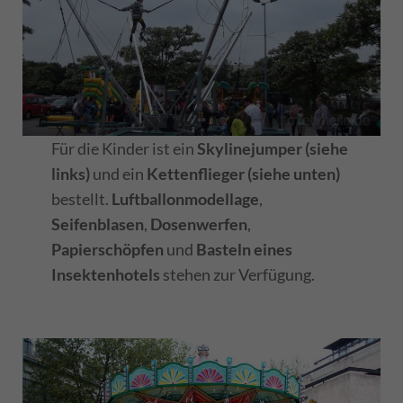
Für die Kinder ist ein
Skylinejumper (siehe
links)
und ein
Kettenflieger (siehe unten)
bestellt.
Luftballonmodellage
,
Seifenblasen
,
Dosenwerfen
,
Papierschöpfen
und
Basteln eines
Insektenhotels
stehen zur Verfügung.