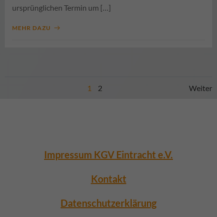
ursprünglichen Termin um […]
MEHR DAZU
Posts
Pos
Page
Page
1
2
Weiter
navigation
nav
Impressum KGV Eintracht e.V.
Kontakt
Datenschutzerklärung