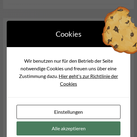
Kategorie
Cookies
AUSHANG
ENERGIEGEMEINSCHAFT
OFFIZIELLES
TERMINE
WASSER
Wasser abstellen 2024
Wir benutzen nur für den Betrieb der Seite
Energiegemeinschaft
/
Oktober 13, 2024
/
notwendige Cookies und freuen uns über eine
0
comment(s)
Zustimmung dazu.
Hier geht's zur Richtlinie der
Cookies
Die Energiegemeinschaft gibt bekannt, dass geplant ist,
das Wasser dieses Jahr Ende November abzustellen.
Sollten die Temperaturen schon vorher unter Null fallen
und sich dort häuslich einrichten, wird das Abstellen des
Einstellungen
Wassers vorgezogen!
Alle akzeptieren
MEHR DAZU