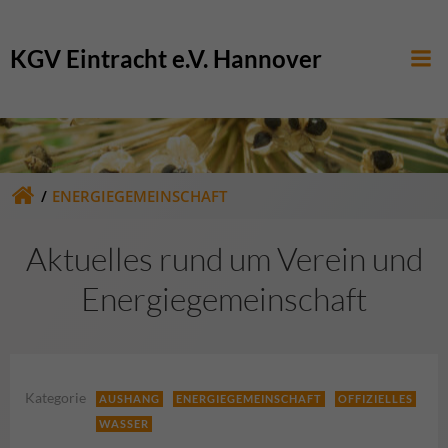
Zum
Inhalt
KGV Eintracht e.V. Hannover
springen
ENERGIEGEMEINSCHAFT
Aktuelles rund um Verein und
Energiegemeinschaft
Kategorie
AUSHANG
ENERGIEGEMEINSCHAFT
OFFIZIELLES
WASSER