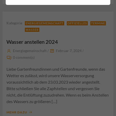
Kategorie
ENERGIEGEMEINSCHAFT
OFFIZIELLES
TERMINE
WASSER
Wasser anstellen 2024
Energiegemeinschaft
/
Februar 7, 2024
/
0
comment(s)
Liebe Gartenfreundinnen und Gartenfreunde, wenn das
Wetter es zulässt, wird unsere Wasserversorgung
voraussichtlich ab dem 23.03.2023 wieder angestellt.
Bitte schließen Sie alle Zapfstellen und vergessen Sie
nicht, die Entlüftung zuzudrehen. Wenn es beim Anstellen
des Wassers zu größeren […]
MEHR DAZU