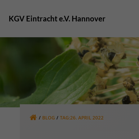
Zum
Inhalt
KGV Eintracht e.V. Hannover
springen
BLOG
TAG:
26. APRIL 2022