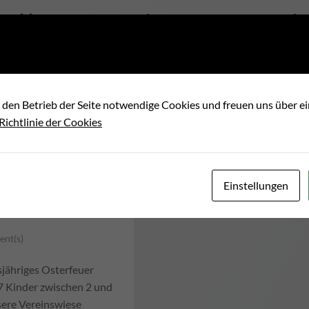
elles rund um Verei
Energiegemeinschaf
 den Betrieb der Seite notwendige Cookies und freuen uns über 
 Richtlinie der Cookies
TERMINE
Einstellungen
nt(s)
sjähriges Osterfeuer
27 Kinder zwischen 2 und
nsere Vereinswiese