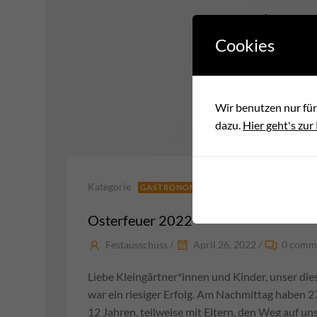
Aktu
Cookies
Wir benutzen nur für
dazu.
Hier geht's zur
Kategorie
GASTRONOMIE
KINDER
QUERBEET
Osterfeuer 2022
Festausschuss
/
April 26, 2022
/
0
comme
Liebe Kleingärtner*innen und Kinder, unser die
war ein riesiger Erfolg. Am Nachmittag haben 
12 Jahren, teilweise mit Eltern, den Weg auf u