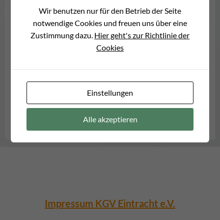
Wir benutzen nur für den Betrieb der Seite
Festausschuss
/
November 29, 2021
/
0
comment(s)
notwendige Cookies und freuen uns über eine
Zustimmung dazu.
Hier geht's zur Richtlinie der
Leider müssen wir die geplanten Weihnachtsfeiern für
Cookies
unsere Kinder und die Senioren der Eintracht doch wieder
absagen, kaum dass wir uns entschieden haben, sie
durchzuführen. Die rapide steigenden Werte in der
Corona-Pandemie zwingen uns dazu. Euer Festausschuss
Einstellungen
der […]
Alle akzeptieren
MEHR DAZU
Impressum KGV Eintracht e.V.