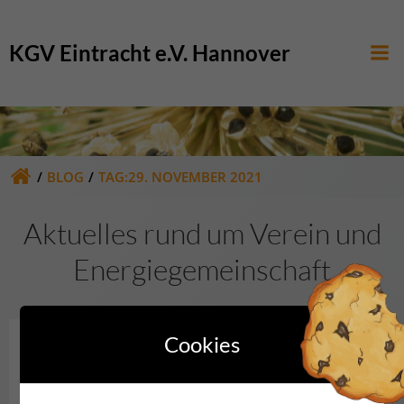
Zum
Inhalt
KGV Eintracht e.V. Hannover
springen
BLOG
TAG:
29. NOVEMBER 2021
Aktuelles rund um Verein und
Energiegemeinschaft
Cookies
Kategorie
KINDER
SENIOREN
TERMINE
!!! Keine Weihnachtsfeiern 2021 !!!