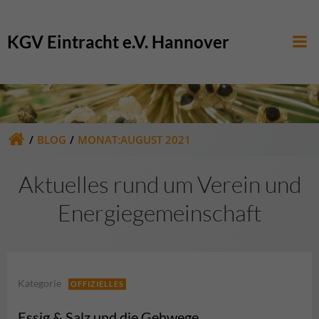
Zum
Inhalt
KGV Eintracht e.V. Hannover
springen
BLOG
MONAT:
AUGUST 2021
Aktuelles rund um Verein und
Energiegemeinschaft
Kategorie
OFFIZIELLES
Essig & Salz und die Gehwege