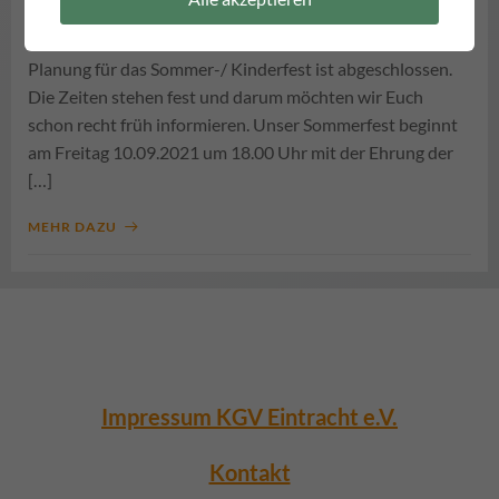
Liebe Kleingärtnerinnen und Kleingärtner, Unsere
Planung für das Sommer-/ Kinderfest ist abgeschlossen.
Die Zeiten stehen fest und darum möchten wir Euch
schon recht früh informieren. Unser Sommerfest beginnt
am Freitag 10.09.2021 um 18.00 Uhr mit der Ehrung der
[…]
MEHR DAZU
Impressum KGV Eintracht e.V.
Kontakt