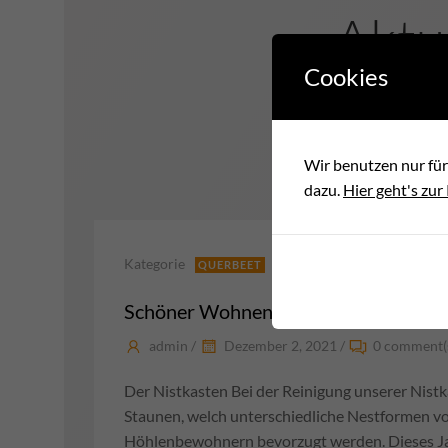
Aktu
Cookies
Wir benutzen nur für
dazu.
Hier geht's zur
Kategorie
QUERBEET
RATGEBER
Schöner Wohnen, mal so, mal so…
admin
/
Dezember 2, 2021
/
0
comment(
Der Nistkasten Bei der Reinigung unserer Nist
Staunen, welch unterschiedliche Nestformen v
Höhlenbewohnern bevorzugt werden. Dieses Jah