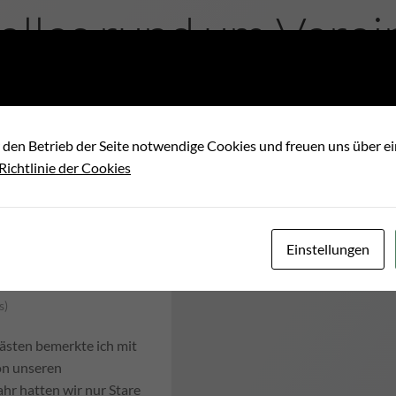
elles rund um Verei
Energiegemeinschaf
 den Betrieb der Seite notwendige Cookies und freuen uns über 
 Richtlinie der Cookies
Einstellungen
s)
kästen bemerkte ich mit
on unseren
r hatten wir nur Stare